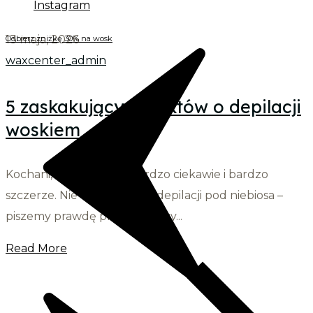
Instagram
13 maja, 2026
Odbierz zniżkę 30% na wosk
waxcenter_admin
5 zaskakujących faktów o depilacji
woskiem
Kochani, dzisiaj będzie bardzo ciekawie i bardzo
szczerze. Nie wychwalamy depilacji pod niebiosa –
piszemy prawdę prosto w oczy...
Read More