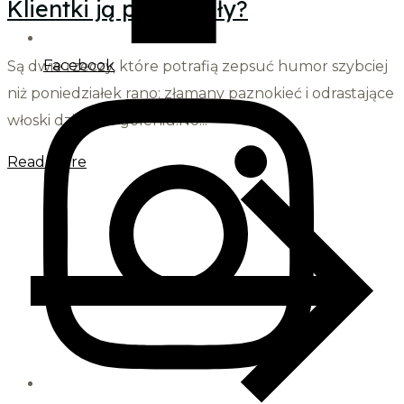
Klientki ją pokochały?
Facebook
Są dwie rzeczy, które potrafią zepsuć humor szybciej
niż poniedziałek rano: złamany paznokieć i odrastające
włoski dzień po goleniu.No...
Read More