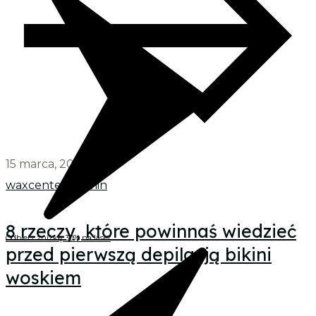
15 marca, 2026
waxcenter_admin
8 rzeczy, które powinnaś wiedzieć
Odbierz zniżkę 30% na laser
przed pierwszą depilacją bikini
woskiem