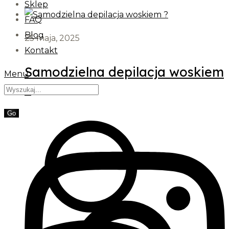
Sklep
FAQ
Blog
25 maja, 2025
Kontakt
Samodzielna depilacja woskiem
Menu
?