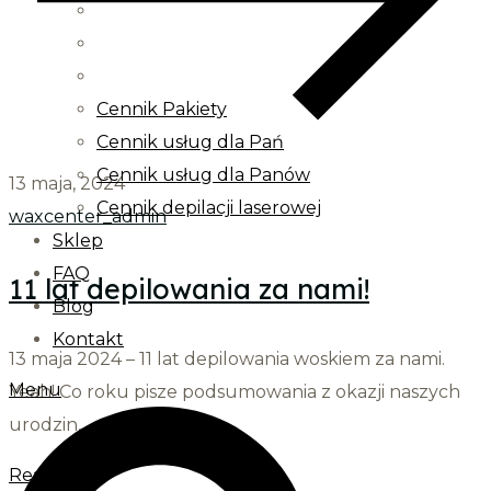
Cennik Pakiety
Cennik usług dla Pań
Cennik usług dla Panów
13 maja, 2024
Cennik depilacji laserowej
waxcenter_admin
Sklep
FAQ
11 lat depilowania za nami!
Blog
Kontakt
13 maja 2024 – 11 lat depilowania woskiem za nami.
Menu
Yeah! Co roku pisze podsumowania z okazji naszych
urodzin,...
Read More