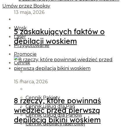
Umów przez Booksy
13 maja, 2026
Wosk
5 zaskakujących faktów o
Laser
depilacji woskiem
Przygotowanie
Promocje
Cennik
15 marca, 2026
Cennik Pakiety
8 rzeczy, które powinnaś
Cennik usług dla Pań
wiedzieć przed pierwszą
Cennik usług dla Panów
depilacją bikini woskiem
Cennik depilacji laserowej