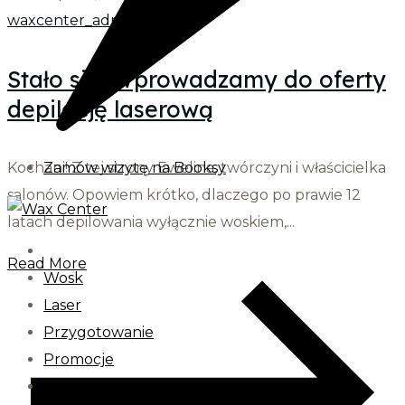
waxcenter_admin
Stało się! Wprowadzamy do oferty
depilację laserową
Kochani! Z tej strony Ewelina, twórczyni i właścicielka
Zamów wizytę na Booksy
salonów. Opowiem krótko, dlaczego po prawie 12
latach depilowania wyłącznie woskiem,...
Read More
Wosk
Laser
Przygotowanie
Promocje
Cennik