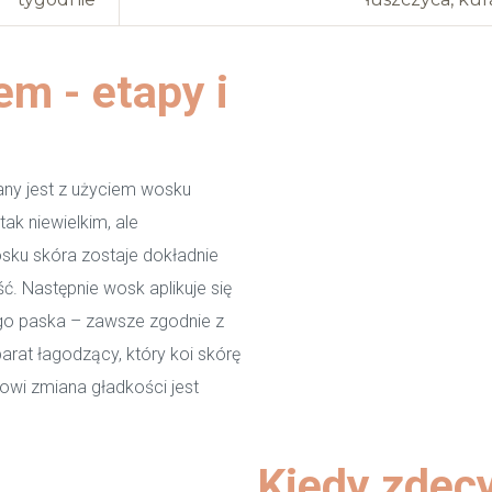
em - etapy i
y jest z użyciem wosku
ak niewielkim, ale
ku skóra zostaje dokładnie
. Następnie wosk aplikuje się
go paska – zawsze zgodnie z
arat łagodzący, który koi skórę
owi zmiana gładkości jest
Kiedy zdec