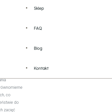
Sklep
Cennik Pakiety
Watch Process
FAQ
em -
Cennik Usług Dla Pań
Blog
Cennik Usług Dla Panów
Kontakt
rafi
Cennik Depilacji Laserowej
nia
równomierne
ych, co
ieństwie do
ch zacięć