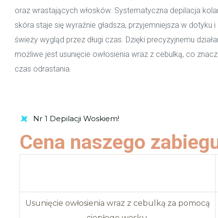
oraz wrastających włosków. Systematyczna depilacja kolan
skóra staje się wyraźnie gładsza, przyjemniejsza w dotyku 
świeży wygląd przez długi czas. Dzięki precyzyjnemu dział
możliwe jest usunięcie owłosienia wraz z cebulką, co znac
czas odrastania.
Umów Wizytę
Nr 1 Depilacji Woskiem!
Cena naszego zabiegu
Opis zabiegu
Usunięcie owłosienia wraz z cebulką za pomocą
ciepłego wosku.