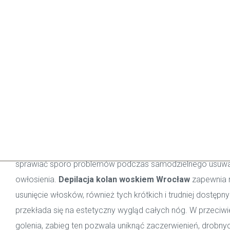
4.9 w Booksy!
Nr 1 Depilacji Woskiem!
Depilacja kolan woski
koniec z codziennym
goleniem
Kolana to część nóg, która mimo niewielkiej powierzchni pot
sprawiać sporo problemów podczas samodzielnego usuwa
owłosienia.
Depilacja kolan woskiem Wrocław
zapewnia 
usunięcie włosków, również tych krótkich i trudniej dostępn
przekłada się na estetyczny wygląd całych nóg. W przeciw
golenia, zabieg ten pozwala uniknąć zaczerwienień, drobny