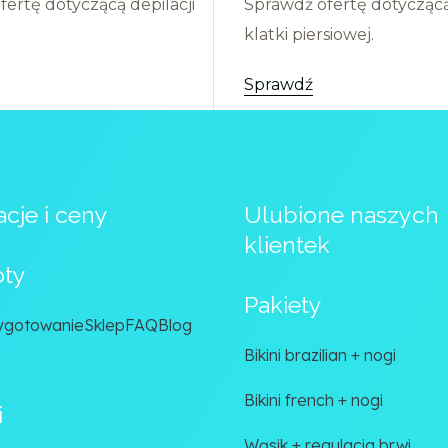
ertę dotyczącą depilacji
Sprawdź ofertę dotyczącą 
klatki piersiowej.
Sprawdź
cje i ceny
Ulubione naszych
klientek
óty
Pakiety
ygotowanie
Sklep
FAQ
Blog
Bikini brazilian + nogi
Bikini french + nogi
i
Wąsik + regulacja brwi