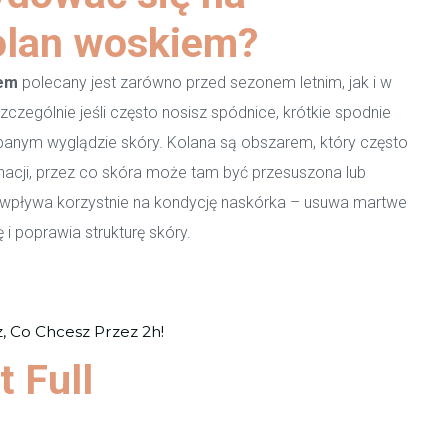
kolan woskiem?
iem
polecany jest zarówno przed sezonem letnim, jak i w
czególnie jeśli często nosisz spódnice, krótkie spodnie
dbanym wyglądzie skóry. Kolana są obszarem, który często
nacji, przez co skóra może tam być przesuszona lub
a wpływa korzystnie na kondycję naskórka – usuwa martwe
 i poprawia strukturę skóry.
z, Co Chcesz Przez 2h!
t Full
ź