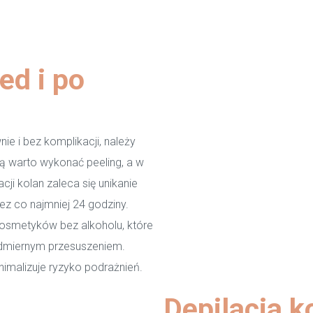
ed i po
ie i bez komplikacji, należy
ą warto wykonać peeling, a w
ji kolan zaleca się unikanie
ez co najmniej 24 godziny.
osmetyków bez alkoholu, które
dmiernym przesuszeniem.
nimalizuje ryzyko podrażnień.
Depilacja 