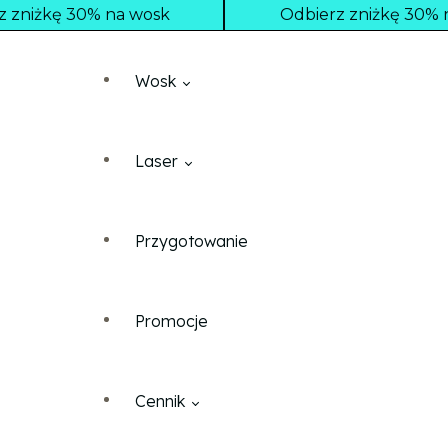
z zniżkę 30% na wosk
Odbierz zniżkę 30% n
Wosk
Laser
Kolana
Przygotowanie
Home
Depilacja nóg
Kolana
Promocje
Cennik