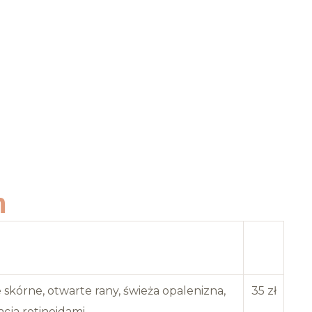
m
wskazania
Cena
e skórne, otwarte rany, świeża opalenizna,
35 zł
acja retinoidami.