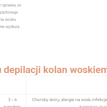
 sprawia, że
i zachowuje
aniu wosku
znie wydłuża
 depilacji kolan woskie
Trwałość
Przeciw
efektu
3 – 4
Choroby skóry, alergie na wosk, infekcj
tygodnie
łuszczyca, kur