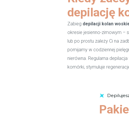
depilację 
Zabieg
depilacji kolan wosk
okresie jesienno-zimowym – sz
lub po prostu zależy Ci na za
pomijamy w codziennej pielęg
nierówna. Regularna depilacj
komórki, stymuluje regenerację
Depilujes
Pakie
Sprawd