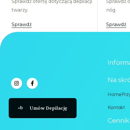
Sprawdź ofertę dotyczącą depilacji
Sprawdź of
twarzy.
nóg.
Sprawdź
Sprawdź
Informa
Na skr
Home
Prz
Kontakt
Umów Depilację
Cennik