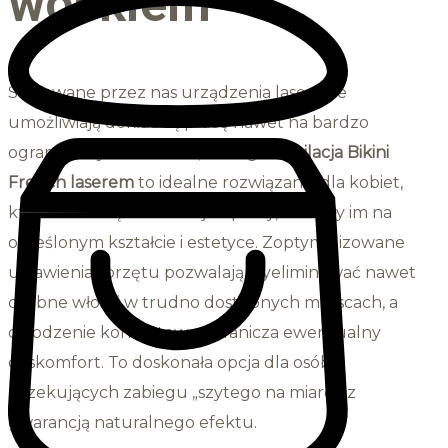
woskiem
Stosowane przez nas urządzenia laserowe
umożliwiają dokładną pracę nawet na bardzo
ograniczonym obszarze, dlatego
depilacja Bikini
French laserem
to idealne rozwiązanie dla kobiet,
które nie chcą całkowitej depilacji, a zależy im na
określonym kształcie i estetyce. Zoptymalizowane
ustawienia sprzętu pozwalają wyeliminować nawet
drobne włoski w trudno dostępnych miejscach, a
chłodzenie kontaktowe ogranicza ewentualny
dyskomfort. To doskonała opcja dla osób
oczekujących zabiegu „szytego na miarę”, z
gwarancją naturalnego efektu.