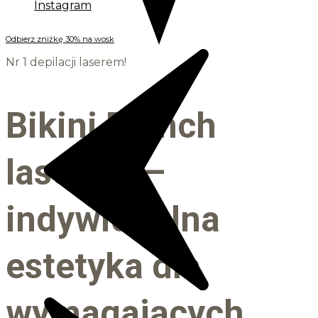
Instagram
Odbierz zniżkę 30% na wosk
Nr 1 depilacji laserem!
Bikini French
laserem –
indywidualna
estetyka dla
wymagających