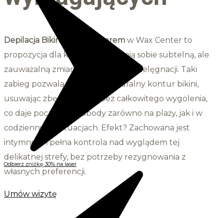
Depilacja Bikini French laserem
w Wax Center to
propozycja dla kobiet, które cenią sobie subtelną, ale
zauważalną zmianę w codziennej pielęgnacji. Taki
zabieg pozwala zachować naturalny kontur bikini,
usuwając zbędne włoski bez całkowitego wygolenia,
co daje poczucie swobody zarówno na plaży, jak i w
codziennych sytuacjach. Efekt? Zachowana jest
intymność i pełna kontrola nad wyglądem tej
delikatnej strefy, bez potrzeby rezygnowania z
Odbierz zniżkę 30% na laser
własnych preferencji.
Umów wizytę