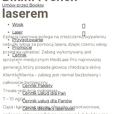
Umów przez Booksy
laserem
Wosk
Laser
Epilacja laserowa polega na zniszczeniu/wypaleniu
Przygotowanie
cebulki włosa za pomocą lasera, dzięki czemu włosy
Promocje
przestają odrastać. Zabieg wykonywany jest
Cennik
sprzętem medycznym MediLase Pro najnowszej
generacji, który posiada głowicę chłodząca skórę
Klientki/Klienta – zabieg jest niemal bezbolesny i
całkowicie bezpieczny.
Cennik Pakiety
Trwała redukcja owłosienia
Cennik usług dla Pań
7 – 10 wizyt
Cennik usług dla Panów
Ciąża i karmienie piersią, choroby nowotworowe,
Cennik depilacji laserowej