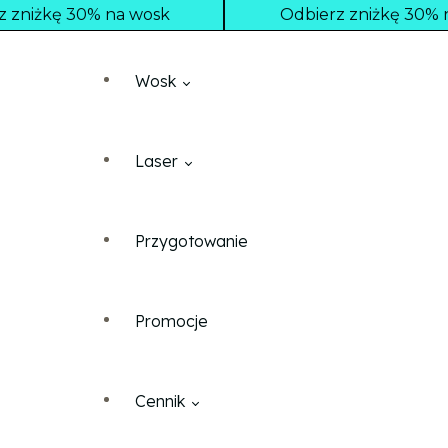
z zniżkę 30% na wosk
Odbierz zniżkę 30% n
Wosk
Laser
Ramiona
Przygotowanie
Home
Depilacja pleców dla mężczyzn
Ramiona
Promocje
Cennik