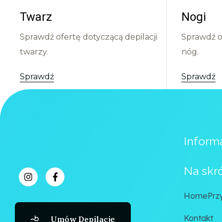
Twarz
Nogi
Sprawdź ofertę dotyczącą depilacji
Sprawdź of
twarzy.
nóg.
Sprawdź
Sprawdź
Informa
Na skr
Home
Prz
Kontakt
Umów Depilację