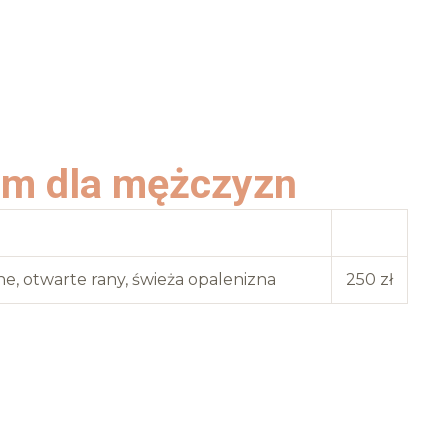
em dla mężczyzn
iwwskazania
Cena
ne, otwarte rany, świeża opalenizna
250 zł