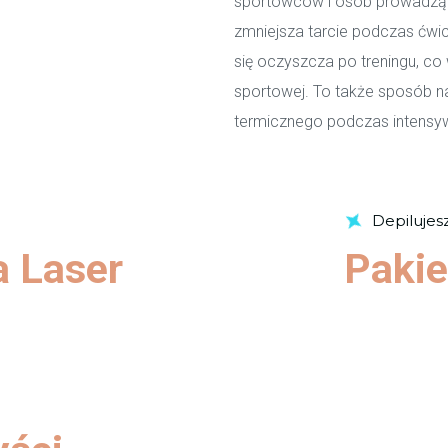
sportowców i osób prowadzący
zmniejsza tarcie podczas ćwic
się oczyszcza po treningu, co
sportowej. To także sposób na
termicznego podczas intensy
Depilujes
a Laser
Pakie
Sprawd