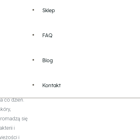
Sklep
Cennik Pakiety
FAQ
Watch Process
acja
Cennik Usług Dla Pań
bór
Blog
Cennik Usług Dla Panów
Kontakt
mężczyzn
to
Cennik Depilacji Laserowej
a co dzień.
kóry,
gromadzą się
terii i
ieżości i