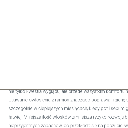
4.9 w Booksy!
Nr 1 Depilacji Woskiem!
Dlaczego męska depil
ramion woskiem to wy
dla komfortu i higieny
W Wax Center wiemy, że
depilacja ramion woskiem dla 
nie tylko kwestia wyglądu, ale przede wszystkim komfortu n
Usuwanie owłosienia z ramion znacząco poprawia higienę s
szczególnie w cieplejszych miesiącach, kiedy pot i sebum 
łatwiej. Mniejsza ilość włosków zmniejsza ryzyko rozwoju bak
nieprzyjemnych zapachów, co przekłada się na poczucie św