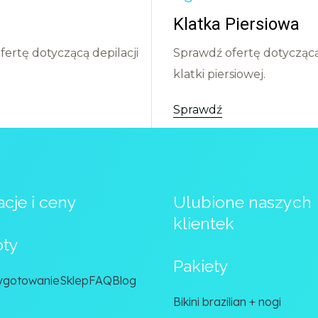
Klatka Piersiowa
ertę dotyczącą depilacji
Sprawdź ofertę dotyczącą 
klatki piersiowej.
Sprawdź
cje i ceny
Ulubione naszych
klientek
óty
Pakiety
ygotowanie
Sklep
FAQ
Blog
Bikini brazilian + nogi