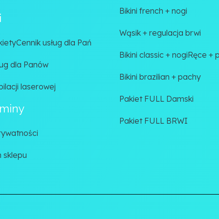
Bikini french + nogi
i
Wąsik + regulacja brwi
kiety
Cennik usług dla Pań
Bikini classic + nogi
Ręce + 
ług dla Panów
Bikini brazilian + pachy
ilacji laserowej
Pakiet FULL Damski
miny
Pakiet FULL BRWI
prywatności
 sklepu