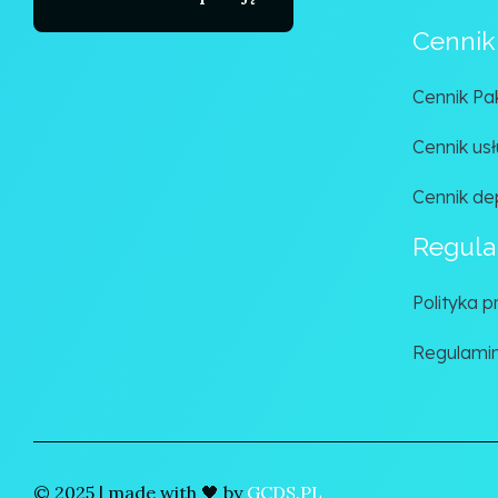
Cennik
Cennik Pa
Cennik us
Cennik dep
Regula
Polityka 
Regulamin
© 2025 | made with 🖤 by
GCDS.PL