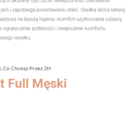
ch aktywny tryb życia. Mniejsza ilość owłosienia
zeń i zapobiega powstawaniu otarć. Gładka skóra łatwiej
 wpływa na lepszą higienę i komfort użytkowania odzieży
 ograniczenie potliwości i zwiększenie komfortu
wnego wysiłku.
z, Co Chcesz Przez 2h!
t Full Męski
ź