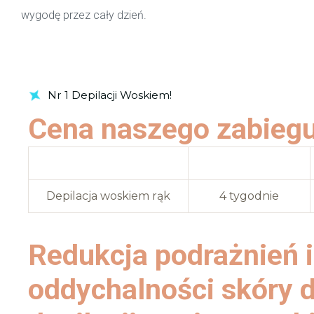
wygodę przez cały dzień.
Umów Wizytę
Nr 1 Depilacji Woskiem!
Cena naszego zabiegu
Opis zabiegu
Trwałość efektu
Depilacja woskiem rąk
4 tygodnie
Redukcja podrażnień 
oddychalności skóry d