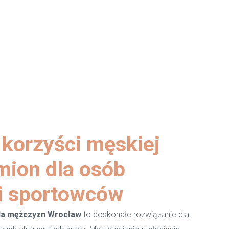
 korzyści męskiej
amion dla osób
i sportowców
dla mężczyzn Wrocław
to doskonałe rozwiązanie dla