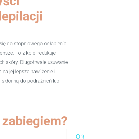
yści
epilacji
się do stopniowego osłabienia
eńsze. To z kolei redukuje
h skóry. Długotrwałe usuwanie
a jej lepsze nawilżenie i
ą skłonną do podrażnień lub
m zabiegiem?