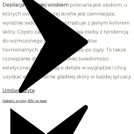
Depilacja linii białej
woskiem
polecana jest osobom, u
których owłosienie w tej strefie jest ciemniejsze,
wyraźnie widoczne lub kontrastuje z jasnym kolorem
skóry. Często zabieg ten wybierają osoby z tendencją
do wzmożonego owłosienia z powodów
hormonalnych, genetycznych lub po ciąży. To także
rozwiązanie dla osób o wysokiej świadomości
estetycznej, które dbają o detale w wyglądzie i chcą
uzyskać efekt idealnie gładkiej skóry w każdej sytuacji.
Umów wizytę
Odbierz zniżkę 30% na laser