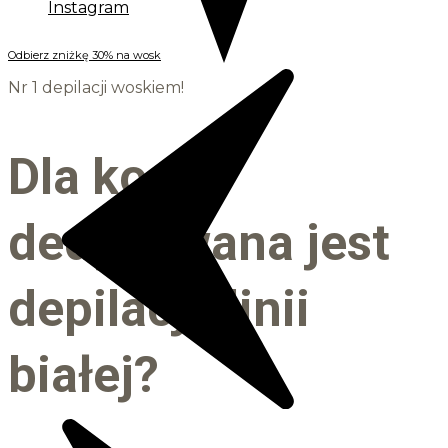
Instagram
Odbierz zniżkę 30% na wosk
Nr 1 depilacji woskiem!
Dla kogo
dedykowana jest
depilacja linii
białej?