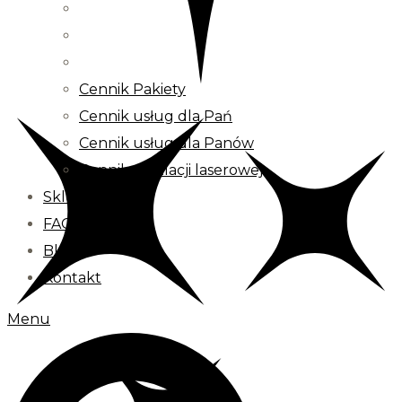
Cennik Pakiety
Cennik usług dla Pań
Cennik usług dla Panów
Cennik depilacji laserowej
Sklep
FAQ
Blog
Kontakt
Menu