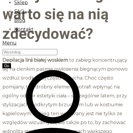
Sklep
warto się na nią
FAQ
Blog
zdecydować?
Kontakt
Menu
Depilacja linii białej woskiem
to zabieg koncentrujący
się na cienkim paśmie owłosienia biegnącym pionowo
wzdłuż środkowej części brzucha. Choć często
pomijany, ten drobny element potrafi wpłynąć na
ogólny odbiór estetyki ciała – szczególnie latem, przy
stylizacjach z odkrytym brzuchem lub w kostiumie
kąpielowym. Zabieg ten wybierany jest nie tylko ze
względów wizualnych, ale także po to, by zachować
jednolitą strukturę skóry w ramach większego