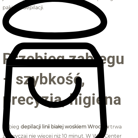
pakietu depilacji.
Przebieg zabiegu
– szybkość,
precyzja, higiena
Zabieg
depilacji linii białej woskiem
Wrocław
trwa
zazwyczaj nie więcej niż 10 minut. W Wax Center