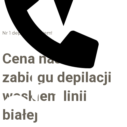
Nr 1 depilacji woskiem!
Cena naszego
zabiegu depilacji
woskiem linii
białej