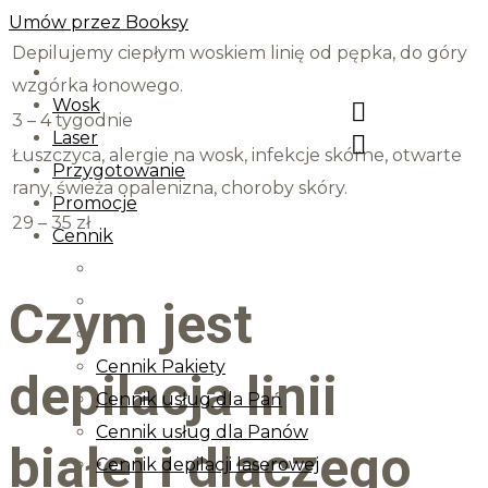
Umów przez Booksy
Depilujemy ciepłym woskiem linię od pępka, do góry
wzgórka łonowego.
Wosk
3 – 4 tygodnie
Laser
Łuszczyca, alergie na wosk, infekcje skórne, otwarte
Przygotowanie
rany, świeża opalenizna, choroby skóry.
Promocje
29 – 35 zł
Cennik
Czym jest
Cennik Pakiety
depilacja linii
Cennik usług dla Pań
Cennik usług dla Panów
białej i dlaczego
Cennik depilacji laserowej