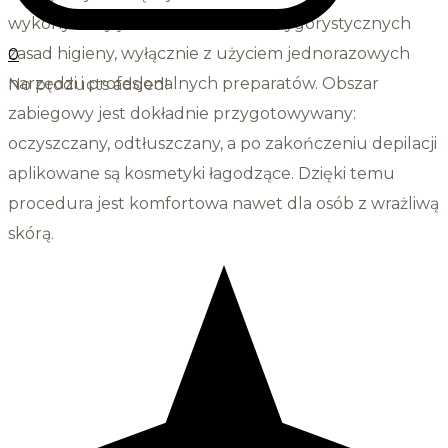
wykonywany jest z zachowaniem rygorystycznych
zasad higieny, wyłącznie z użyciem jednorazowych
0
narzędzi i profesjonalnych preparatów. Obszar
No products added!
zabiegowy jest dokładnie przygotowywany:
oczyszczany, odtłuszczany, a po zakończeniu depilacji
aplikowane są kosmetyki łagodzące. Dzięki temu
procedura jest komfortowa nawet dla osób z wrażliwą
skórą.