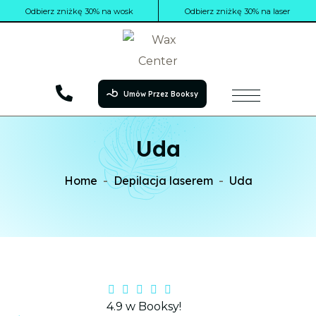
Odbierz zniżkę 30% na wosk
Odbierz zniżkę 30% na laser
Umów Przez Booksy
Uda
Home
Depilacja laserem
Uda
4.9 w Booksy!