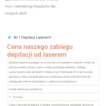
moc i sekwencję impulsów dla
różnych stref.
Umów Wizytę
Nr 1 Depilacji Laserem!
Cena naszego zabiegu
depilacji ud laserem
Epilacja laserowa polega na zniszczeniu/wypaleniu cebulki włosa za
pomocą lasera, dzięki czemu włosy przestają odrastać. Zabieg
wykonywany jest sprzętem medycznym MediLase Pro najnowszej
generacji, który posiada głowicę chłodząca skórę Klientki/Klienta –
zabieg jest niemal bezbolesny i całkowicie bezpieczny.
trwała redukcja owłosienia
7 – 10 wizyt
Ciąża i karmienie piersią, choroby nowotworowe, epilepsja, aktywna