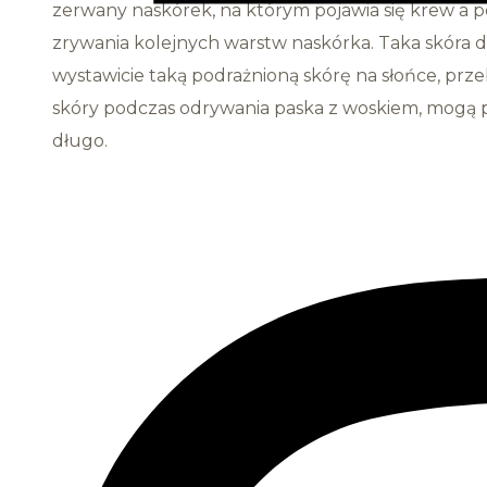
zerwany naskórek, na którym pojawia się krew a p
zrywania kolejnych warstw naskórka. Taka skóra dł
wystawicie taką podrażnioną skórę na słońce, prz
skóry podczas odrywania paska z woskiem, mogą poj
długo.