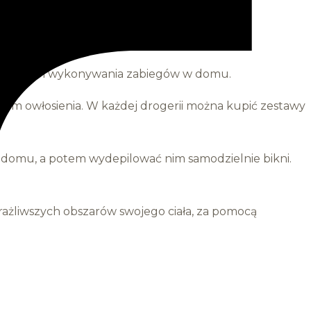
i o próbach wykonywania zabiegów w domu.
em owłosienia. W każdej drogerii można kupić zestawy
 domu, a potem wydepilować nim samodzielnie bikni.
rażliwszych obszarów swojego ciała, za pomocą