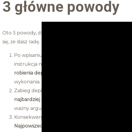
3 główne powody
Oto 3 powody, dla których naprawdę nie powinnaś robi
się, że dasz radę.
Po wpisaniu na YouTube hasła: „depilacja bikini 
instrukcja nie
nauczy Cię techniki depilacji.
Kosmet
robienia depilacji woskiem non-stop
. Dlaczego ? 
wykonania.
Zabieg depilacji bikini woskiem jest na tyle trud
najbardziej doświadczone kosmetyczki nie wykonu
ważny argument za tym, aby nie próbować zaba
Konsekwencje źle wykonanego zabiegu mogą by
Najpowszechniejszym podrażnieniem po źle wykon