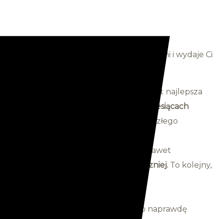
obyta z domowymi, kosmetycznymi zabiegami i wydaje Ci
ruktażowych. Ale pamiętaj ! Żadna, nawet najlepsza
godnie a wprawy nabierają
po około 3 miesiącach
ważnym uszkodzeniem skóry w przypadku złego
ży od wielu niuansów i szczegółów, że nawet
ją się nawzajem, bo tak jest
najbezpieczniej.
To kolejny,
mi bliznami i przebarwieniami skóry.
lekko czerwony, czy podrażniony tylko naprawdę