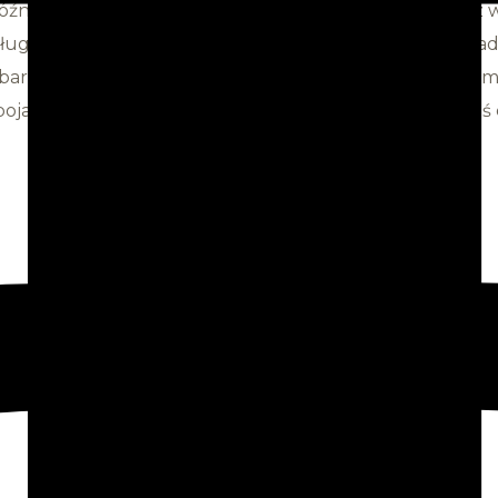
óźniej strup. To konsekwencja źle oderwanego paska z 
ugo się goi i regeneruje, a nierzadko zostaje po tym śla
ebarwienie jest wręcz gwarantowane ! Ale to nie koniec
awić się krwiaki pod skórą, które wprawdzie po jakimś cz