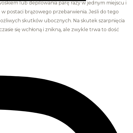
woskiem lub depilowania parę razy w jednym miejscu i
d w postaci brązowego przebarwienia. Jeśli do tego
 możliwych skutków ubocznych. Na skutek szarpnięcia
asie się wchłoną i znikną, ale zwykle trwa to dość