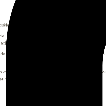
woskiem, bo wciąż słyszę od naszych Klientek opowieśc
mniej udane eksperymentowanie z samodzielnym usuwani
acji na zimno ! Że niby jak to ma działać ?
da nawet jak wykonać samodzielnie wosk do depilacji w
miksturę, a potem jeszcze wydepilować nią jeden z najw
wet nie głupota, to po prostu masochizm !