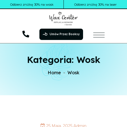
Odbierz zniżkę 30% na wosk
Odbierz zniżkę 30% na laser
Umów Przez Booksy
Kategoria:
Wosk
Home
Wosk
25 Maja, 2025
Admin